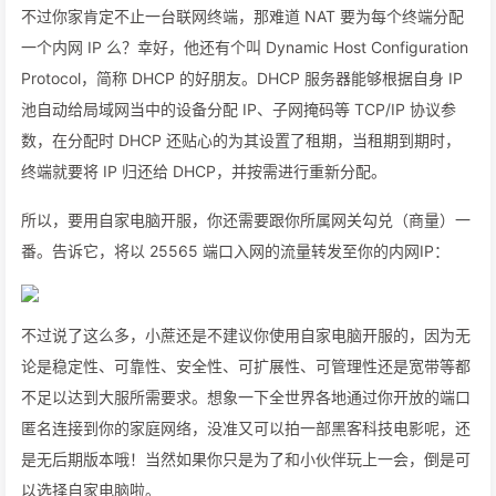
不过你家肯定不止一台联网终端，那难道 NAT 要为每个终端分配
一个内网 IP 么？幸好，他还有个叫 Dynamic Host Configuration
Protocol，简称 DHCP 的好朋友。DHCP 服务器能够根据自身 IP
池自动给局域网当中的设备分配 IP、子网掩码等 TCP/IP 协议参
数，在分配时 DHCP 还贴心的为其设置了租期，当租期到期时，
终端就要将 IP 归还给 DHCP，并按需进行重新分配。
所以，要用自家电脑开服，你还需要跟你所属网关勾兑（商量）一
番。告诉它，将以 25565 端口入网的流量转发至你的内网IP：
不过说了这么多，小蔗还是不建议你使用自家电脑开服的，因为无
论是稳定性、可靠性、安全性、可扩展性、可管理性还是宽带等都
不足以达到大服所需要求。想象一下全世界各地通过你开放的端口
匿名连接到你的家庭网络，没准又可以拍一部黑客科技电影呢，还
是无后期版本哦！当然如果你只是为了和小伙伴玩上一会，倒是可
以选择自家电脑啦。