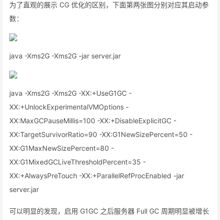
为了直观的展示 CG 优化的区别，下面第两张图分别对应其启动参
数：
java -Xms2G -Xms2G -jar server.jar
java -Xms2G -Xms2G -XX:+UseG1GC -
XX:+UnlockExperimentalVMOptions -
XX:MaxGCPauseMillis=100 -XX:+DisableExplicitGC -
XX:TargetSurvivorRatio=90 -XX:G1NewSizePercent=50 -
XX:G1MaxNewSizePercent=80 -
XX:G1MixedGCLiveThresholdPercent=35 -
XX:+AlwaysPreTouch -XX:+ParallelRefProcEnabled -jar
server.jar
可以明显的发现，启用 G1GC 之后服务器 Full GC 周期明显被增长