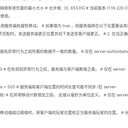
的原始网络有效负载的最小大小 # 允许值 : [0, 65535] # 当前版本 (1.16.220.0
常使用。
 = true # 启用服务端权威性移动。 # 如果值为 true ，则服务端将在以下位置重设
置不匹配时，发送服务端更正位置并向下发送至客户端更正。 # 2. 仅当正
= 20 # 报告异常行为之前所需的数据不一致的数量。 # 仅在 server-authoritativ
hold = 0.3 # 在检测到异常行为之前，服务端与客户端数值之差。 # 仅在 server-
old-in-ms = 500 # 服务端和客户端位置的时间长度可能不同步 (在 server-
lse”时失效) # 在异常移动计数增加之前。 此值以毫秒为单位定义。 # 仅在 server
false # 是否在移动值超过阈值时，将客户端的玩家位置校正为服务端玩家的位置。 # 