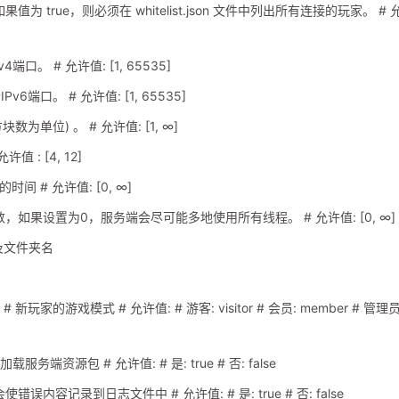
 # 如果值为 true，则必须在 whitelist.json 文件中列出所有连接的玩家。 # 
v4端口。 # 允许值: [1, 65535]
IPv6端口。 # 允许值: [1, 65535]
方块数为单位) 。 # 允许值: [1, ∞]
许值 : [4, 12]
出的时间 # 允许值: [0, ∞]
大线程数，如果设置为0，服务端会尽可能多地使用所有线程。 # 允许值: [0, ∞]
称以及文件夹名
member # 新玩家的游戏模式 # 允许值: # 游客: visitor # 会员: member # 管理员
客户端加载服务端资源包 # 允许值: # 是: true # 否: false
# 启用将会使错误内容记录到日志文件中 # 允许值: # 是: true # 否: false