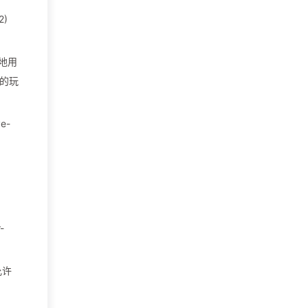
2)
本地用
确的玩
e-
-
允许